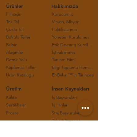
Ürünler
Hakkımızda
Filmaşin
Kurucumuz
Tek Tel
Vizyon, Misyon
Çoklu Tel
Politikalarımız
Bükülü Teller
Yönetim Kurulumuz
Bobin
Etik Davranış Kuralları ve Çalışma Prensipleri
Alaşımlar
İştiraklerimiz
Demir Yolu
Tanıtım Filmi
Kaplamalı Teller
Bilgi Toplumu Hizmetleri
Ürün Kataloğu
Er-Bakır ™'ın Tarihçesi
Üretim
İnsan Kaynakları
Kalite
İş Başvuruları
Sertifikalar
İş İlanları
Proses
Staj Başvuruları
Teknik Emniyet
İletişim