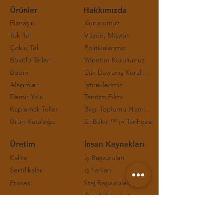
Ürünler
Hakkımızda
Filmaşin
Kurucumuz
Tek Tel
Vizyon, Misyon
Çoklu Tel
Politikalarımız
Bükülü Teller
Yönetim Kurulumuz
Bobin
Etik Davranış Kuralları ve Çalışma Prensipleri
Alaşımlar
İştiraklerimiz
Demir Yolu
Tanıtım Filmi
Kaplamalı Teller
Bilgi Toplumu Hizmetleri
Ürün Kataloğu
Er-Bakır ™'ın Tarihçesi
Üretim
İnsan Kaynakları
Kalite
İş Başvuruları
Sertifikalar
İş İlanları
Proses
Staj Başvuruları
Teknik Emniyet
İletişim