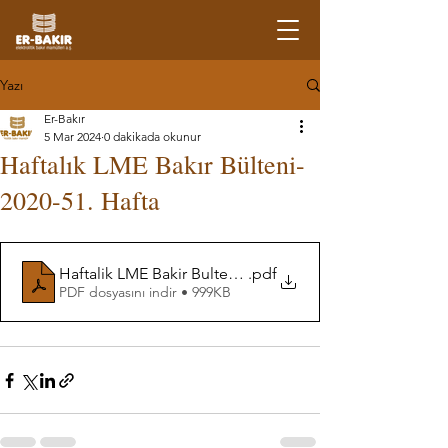
Yazı
Er-Bakır
5 Mar 2024
0 dakikada okunur
Haftalık LME Bakır Bülteni-
2020-51. Hafta
Haftalik LME Bakir Bulteni-51. Hafta
.pdf
PDF dosyasını indir • 999KB