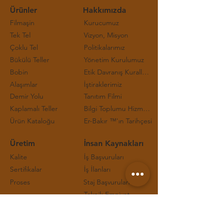
Ürünler
Hakkımızda
Filmaşin
Kurucumuz
Tek Tel
Vizyon, Misyon
Çoklu Tel
Politikalarımız
Bükülü Teller
Yönetim Kurulumuz
Bobin
Etik Davranış Kuralları ve Çalışma Prensipleri
Alaşımlar
İştiraklerimiz
Demir Yolu
Tanıtım Filmi
Kaplamalı Teller
Bilgi Toplumu Hizmetleri
Ürün Kataloğu
Er-Bakır ™'ın Tarihçesi
Üretim
İnsan Kaynakları
Kalite
İş Başvuruları
Sertifikalar
İş İlanları
Proses
Staj Başvuruları
Teknik Emniyet
İletişim