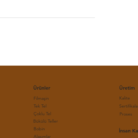
E Bakır Bülteni-(30.
Haftalık LME Bakır Bülteni
)
Hafta 2026)
Ürünler
Üretim
Kalite
Filmaşin
Tek Tel
Sertifikala
Çoklu Tel
Proses
Bükülü Teller
Bobin
İnsan Ka
Alaşımlar
rı ve Çalışma Prensipleri