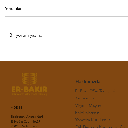
Yorumlar
Bir yorum yazın...
Haftalık LME Bakır Bülteni-(31.
Haftalık LM
Hafta 2026)
Hafta 2026
Hakkımızda
Er-Bakır ™'ın Tarihçesi
Kurucumuz
Vizyon, Misyon
ADRES
Politikalarımız
Bozburun, Ahmet Nuri
Yönetim Kurulumuz
Erikoğlu Cad. No:29,
Etik Davranış Kuralla
20020 Merkezefendi