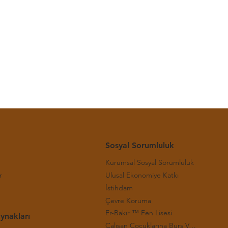
-(29.
Sosyal Sorumluluk
Kurumsal Sosyal Sorumluluk
r
Ulusal Ekonomiye Katkı
İstihdam
Çevre Koruma
Er-Bakır ™ Fen Lisesi
ynakları
Çalışan Çocuklarına Burs Verilmesi