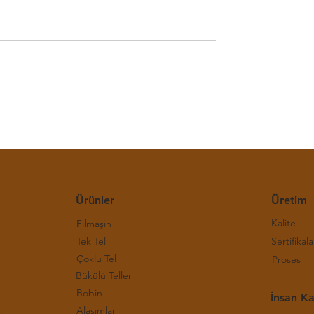
E Bakır Bülteni-(30.
Haftalık LME Bakır Bülteni
)
Hafta 2026)
Ürünler
Üretim
Kalite
Filmaşin
Tek Tel
Sertifikala
Çoklu Tel
Proses
Bükülü Teller
Bobin
İnsan Ka
Alaşımlar
rı ve Çalışma Prensipleri