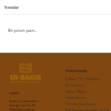
Yorumlar
Bir yorum yazın...
Haftalık LME Bakır Bülteni-(31.
Haftalık LM
Hafta 2026)
Hafta 2026
Hakkımızda
Er-Bakır ™'ın Tarihçesi
Kurucumuz
Vizyon, Misyon
ADRES
Politikalarımız
Bozburun, Ahmet Nuri
Yönetim Kurulumuz
Erikoğlu Cad. No:29,
Etik Davranış Kuralla
20020 Merkezefendi