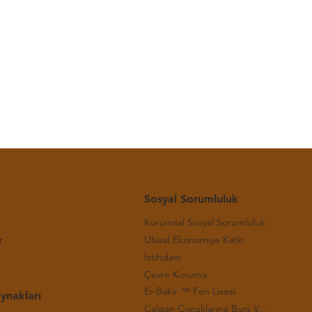
-(29.
Sosyal Sorumluluk
Kurumsal Sosyal Sorumluluk
r
Ulusal Ekonomiye Katkı
İstihdam
Çevre Koruma
Er-Bakır ™ Fen Lisesi
ynakları
Çalışan Çocuklarına Burs Verilmesi