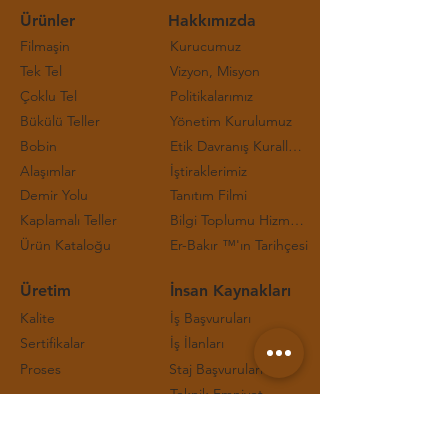
Ürünler
Hakkımızda
Filmaşin
Kurucumuz
Tek Tel
Vizyon, Misyon
Çoklu Tel
Politikalarımız
Bükülü Teller
Yönetim Kurulumuz
Bobin
Etik Davranış Kuralları ve Çalışma Prensipleri
Alaşımlar
İştiraklerimiz
Demir Yolu
Tanıtım Filmi
Kaplamalı Teller
Bilgi Toplumu Hizmetleri
Ürün Kataloğu
Er-Bakır ™'ın Tarihçesi
Üretim
İnsan Kaynakları
Kalite
İş Başvuruları
Sertifikalar
İş İlanları
Proses
Staj Başvuruları
Teknik Emniyet
İletişim