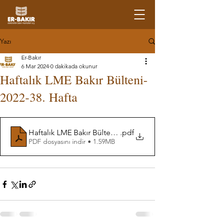
Yazı
Er-Bakır
6 Mar 2024
0 dakikada okunur
Haftalık LME Bakır Bülteni-
2022-38. Hafta
Haftalık LME Bakır Bülteni-38. Hafta
.pdf
PDF dosyasını indir • 1.59MB