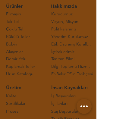
Ürünler
Hakkımızda
Filmaşin
Kurucumuz
Tek Tel
Vizyon, Misyon
Çoklu Tel
Politikalarımız
Bükülü Teller
Yönetim Kurulumuz
Bobin
Etik Davranış Kuralları ve Çalışma Prensipleri
Alaşımlar
İştiraklerimiz
Demir Yolu
Tanıtım Filmi
Kaplamalı Teller
Bilgi Toplumu Hizmetleri
Ürün Kataloğu
Er-Bakır ™'ın Tarihçesi
Üretim
İnsan Kaynakları
Kalite
İş Başvuruları
Sertifikalar
İş İlanları
Proses
Staj Başvuruları
Teknik Emniyet
İletişim