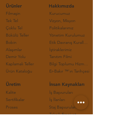
Ürünler
Hakkımızda
Filmaşin
Kurucumuz
Tek Tel
Vizyon, Misyon
Çoklu Tel
Politikalarımız
Bükülü Teller
Yönetim Kurulumuz
Bobin
Etik Davranış Kuralları ve Çalışma Prensipleri
Alaşımlar
İştiraklerimiz
Demir Yolu
Tanıtım Filmi
Kaplamalı Teller
Bilgi Toplumu Hizmetleri
Ürün Kataloğu
Er-Bakır ™'ın Tarihçesi
Üretim
İnsan Kaynakları
Kalite
İş Başvuruları
Sertifikalar
İş İlanları
Proses
Staj Başvuruları
Teknik Emniyet
İletişim