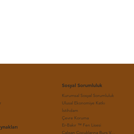
-(29.
Sosyal Sorumluluk
Kurumsal Sosyal Sorumluluk
r
Ulusal Ekonomiye Katkı
İstihdam
Çevre Koruma
Er-Bakır ™ Fen Lisesi
ynakları
Çalışan Çocuklarına Burs Verilmesi