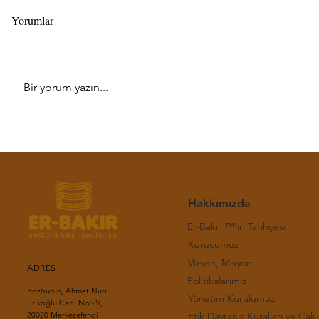
Yorumlar
Bir yorum yazın...
Haftalık LME Bakır Bülteni-(31.
Haftalık LM
Hafta 2026)
Hafta 2026
Hakkımızda
Er-Bakır ™'ın Tarihçesi
Kurucumuz
Vizyon, Misyon
ADRES
Politikalarımız
Bozburun, Ahmet Nuri
Yönetim Kurulumuz
Erikoğlu Cad. No:29,
Etik Davranış Kuralla
20020 Merkezefendi