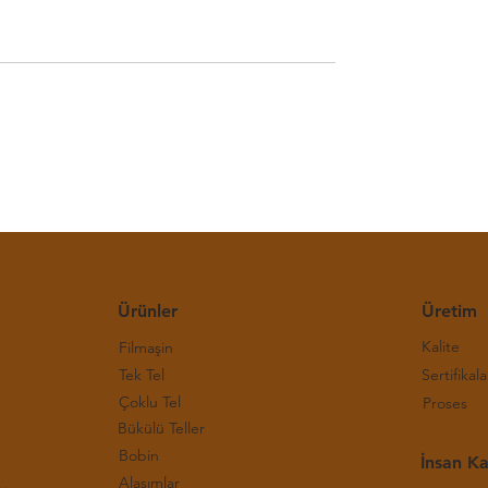
E Bakır Bülteni-(30.
Haftalık LME Bakır Bülteni
)
Hafta 2026)
Ürünler
Üretim
Kalite
Filmaşin
Tek Tel
Sertifikala
Çoklu Tel
Proses
Bükülü Teller
Bobin
İnsan Ka
Alaşımlar
rı ve Çalışma Prensipleri