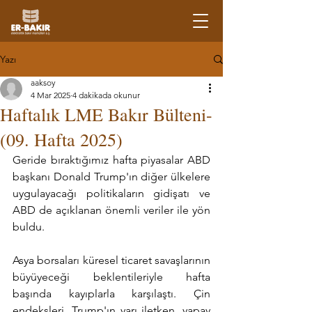
Yazı
aaksoy
4 Mar 2025
4 dakikada okunur
Haftalık LME Bakır Bülteni-
(09. Hafta 2025)
Geride bıraktığımız hafta piyasalar ABD 
başkanı Donald Trump'ın diğer ülkelere 
uygulayacağı politikaların gidişatı ve 
ABD de açıklanan önemli veriler ile yön 
buldu.
Asya borsaları küresel ticaret savaşlarının 
büyüyeceği beklentileriyle hafta 
başında kayıplarla karşılaştı. Çin 
endeksleri, Trump'ın yarı iletken, yapay 