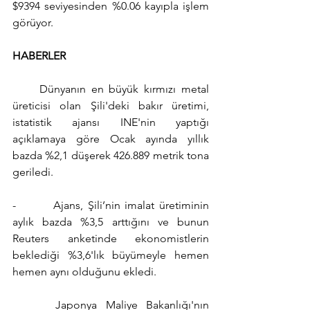
$9394 seviyesinden %0.06 kayıpla işlem 
görüyor.
HABERLER
     Dünyanın en büyük kırmızı metal 
üreticisi olan Şili'deki bakır üretimi, 
istatistik ajansı INE'nin yaptığı 
açıklamaya göre Ocak ayında yıllık 
bazda %2,1 düşerek 426.889 metrik tona 
geriledi.
-        Ajans, Şili’nin imalat üretiminin 
aylık bazda %3,5 arttığını ve bunun 
Reuters anketinde ekonomistlerin 
beklediği %3,6'lık büyümeyle hemen 
hemen aynı olduğunu ekledi.
     Japonya Maliye Bakanlığı'nın 