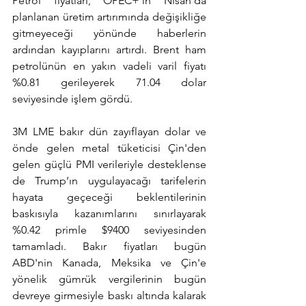
Petrol fiyatları, OPEC+'ın Nisan'da 
planlanan üretim artırımında değişikliğe 
gitmeyeceği yönünde haberlerin 
ardından kayıplarını artırdı. Brent ham 
petrolünün en yakın vadeli varil fiyatı 
%0.81 gerileyerek 71.04 dolar 
seviyesinde işlem gördü.
3M LME bakır dün zayıflayan dolar ve 
önde gelen metal tüketicisi Çin'den 
gelen güçlü PMI verileriyle desteklense 
de Trump’ın uygulayacağı tarifelerin 
hayata geçeceği beklentilerinin 
baskısıyla kazanımlarını sınırlayarak 
%0.42 primle $9400 seviyesinden 
tamamladı. Bakır fiyatları bugün 
ABD'nin Kanada, Meksika ve Çin'e 
yönelik gümrük vergilerinin bugün 
devreye girmesiyle baskı altında kalarak 