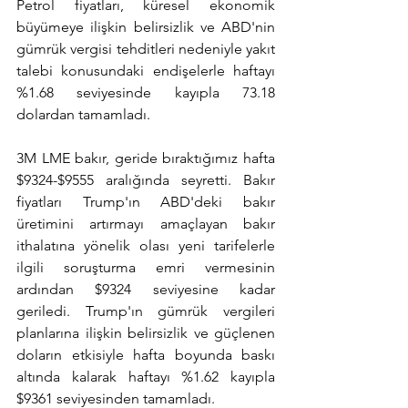
Petrol fiyatları, küresel ekonomik 
büyümeye ilişkin belirsizlik ve ABD'nin 
gümrük vergisi tehditleri nedeniyle yakıt 
talebi konusundaki endişelerle haftayı 
%1.68 seviyesinde kayıpla 73.18 
dolardan tamamladı.
3M LME bakır, geride bıraktığımız hafta 
$9324-$9555 aralığında seyretti. Bakır 
fiyatları Trump'ın ABD'deki bakır 
üretimini artırmayı amaçlayan bakır 
ithalatına yönelik olası yeni tarifelerle 
ilgili soruşturma emri vermesinin 
ardından $9324 seviyesine kadar 
geriledi. Trump'ın gümrük vergileri 
planlarına ilişkin belirsizlik ve güçlenen 
doların etkisiyle hafta boyunda baskı 
altında kalarak haftayı %1.62 kayıpla 
$9361 seviyesinden tamamladı.