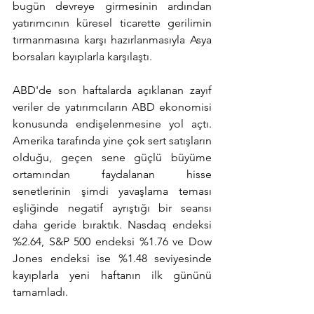
bugün devreye girmesinin ardından 
yatırımcının küresel ticarette gerilimin 
tırmanmasına karşı hazırlanmasıyla Asya 
borsaları kayıplarla karşılaştı.
ABD'de son haftalarda açıklanan zayıf 
veriler de yatırımcıların ABD ekonomisi 
konusunda endişelenmesine yol açtı. 
Amerika tarafında yine çok sert satışların 
olduğu, geçen sene güçlü büyüme 
ortamından faydalanan hisse 
senetlerinin şimdi yavaşlama teması 
eşliğinde negatif ayrıştığı bir seansı 
daha geride bıraktık. Nasdaq endeksi 
%2.64, S&P 500 endeksi %1.76 ve Dow 
Jones endeksi ise %1.48 seviyesinde 
kayıplarla yeni haftanın ilk gününü 
tamamladı.