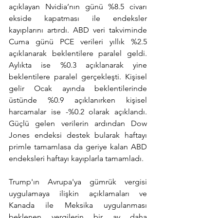
açıklayan Nvidia’nın günü %8.5 civarı 
ekside kapatması ile endeksler 
kayıplarını artırdı. ABD veri takviminde 
Cuma günü PCE verileri yıllık %2.5 
açıklanarak beklentilere paralel geldi. 
Aylıkta ise %0.3 açıklanarak yine 
beklentilere paralel gerçekleşti. Kişisel 
gelir Ocak ayında beklentilerinde 
üstünde %0.9 açıklanırken kişisel 
harcamalar ise -%0.2 olarak açıklandı. 
Güçlü gelen verilerin ardından Dow 
Jones endeksi destek bularak haftayı 
primle tamamlasa da geriye kalan ABD 
endeksleri haftayı kayıplarla tamamladı.
Trump'ın Avrupa'ya gümrük vergisi 
uygulamaya ilişkin açıklamaları ve 
Kanada ile Meksika uygulanması 
beklenen vergilerin bir ay daha 