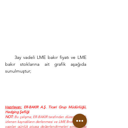
     3ay vadeli LME bakır fiyatı ve LME 
bakır stoklarına ait grafik aşağıda 
sunulmuştur;
Hazırlayan:
 ER-BAKIR A.Ş. Ticari Grup Müdürlüğü, 
Hedging Şefliği
NOT:
 Bu çalışma; ER-BAKIR tarafından düzenli olarak 
izlenen kaynakların derlenmesi ve LME Brokerleri ile 
yapılan günlük piyasa değerlendirmeleri sonucunda 