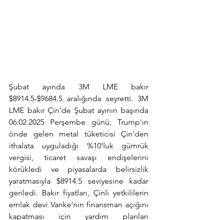
Şubat ayında 3M LME bakır 
$8914.5-$9684.5 aralığında seyretti. 3M 
LME bakır Çin’de Şubat ayının başında 
06.02.2025 Perşembe günü, Trump'ın 
önde gelen metal tüketicisi Çin'den 
ithalata uyguladığı %10'luk gümrük 
vergisi, ticaret savaşı endişelerini 
körükledi ve piyasalarda belirsizlik 
yaratmasıyla $8914.5 seviyesine kadar 
geriledi. Bakır fiyatları, Çinli yetkililerin 
emlak devi Vanke'nin finansman açığını 
kapatması için yardım planları 