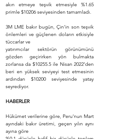
akın etmeye teşvik etmesiyle %1.65 
primle $10206 seviyesinden tamamladı.
3M LME bakır bugün, Çin'in son teşvik 
önlemleri ve güçlenen doların etkisiyle 
tüccarlar ve
yatırımcılar sektörün görünümünü 
gözden geçirirken yön bulmakta 
zorlansa da $10255.5 ile Nisan 2022’den 
beri en yüksek seviyeyi test etmesinin 
ardından $10200 seviyesinde yatay 
seyrediyor.
HABERLER
Hükümet verilerine göre, Peru'nun Mart 
ayındaki bakır üretimi, geçen yılın aynı 
ayına göre
%0,1 düşüşle hafif bir düşüşle toplam 