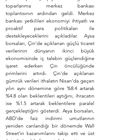
toparlanma merkez bankası 
toplantısının ardından geldi. Merkez 
bankası yetkilileri ekonomiyi ihtiyatlı ve 
proaktif para politikaları ile 
destekleyeceklerini açıkladılar. Aysa 
borsaları, Çin'de açıklanan güçlü ticaret 
verilerinin dünyanın ikinci büyük 
ekonomisinde iç talebin güçlendiğine 
işaret ederken Çin öncülüğünde 
primlerini artırdı. Çin'de açıklanan 
gümrük verileri ithalatın Nisan'da geçen 
yılın aynı dönemine göre %8.4 artarak 
%4.8 olan beklentileri aştığını, ihracatın 
ise %1.5 artarak beklentilere paralel 
gerçekleştiğini gösterdi. Asya borsaları, 
ABD'de faiz indirimi umutlarının 
yeniden canlandığı bir dönemde Wall 
Street'in kazanımlarını takip etti ve üst 