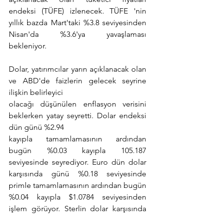
endeksi (TÜFE) izlenecek. TÜFE 'nin 
yıllık bazda Mart'taki %3.8 seviyesinden 
Nisan'da %3.6'ya yavaşlaması 
bekleniyor.
Dolar, yatırımcılar yarın açıklanacak olan 
ve ABD'de faizlerin gelecek seyrine 
ilişkin belirleyici
olacağı düşünülen enflasyon verisini 
beklerken yatay seyretti. Dolar endeksi 
dün günü %2.94
kayıpla tamamlamasının ardından 
bugün %0.03 kayıpla 105.187 
seviyesinde seyrediyor. Euro dün dolar 
karşısında günü %0.18 seviyesinde 
primle tamamlamasının ardından bugün 
%0.04 kayıpla $1.0784 seviyesinden 
işlem görüyor. Sterlin dolar karşısında 