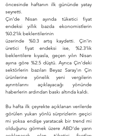
öncesinde haftanın ilk gününde yatay 
seyretti.
Çin’de Nisan ayında tüketici fiyat 
endeksi yıllık bazda ekonomistlerin 
%0.2'lik beklentilerinin
üzerinde %0.3 artış kaydetti. Çin'in 
üretici fiyat endeksi ise, %2.3'lik 
beklentilere kıyasla, geçen yılın Nisan 
ayına göre %2.5 düştü. Ayrıca Çin'deki 
sektörlerin bazıları Beyaz Saray'ın Çin 
ürünlerine yönelik yeni vergilerin 
ayrıntılarını açıklayacağı yönünde 
haberlerin ardından baskı altında kaldı.
Bu hafta ilk çeyrekte açıklanan verilerde 
görülen yukarı yönlü sürprizlerin geçici 
mi yoksa endişe yaratacak bir trend mi 
olduğunu görmek üzere ABD'de yarın 
açıklanacak olan tüketici fiyatları 