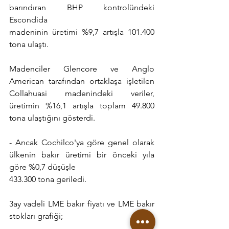
barındıran BHP kontrolündeki 
Escondida
madeninin üretimi %9,7 artışla 101.400 
tona ulaştı.
Madenciler Glencore ve Anglo 
American tarafından ortaklaşa işletilen 
Collahuasi madenindeki veriler, 
üretimin %16,1 artışla toplam 49.800 
tona ulaştığını gösterdi.
- Ancak Cochilco'ya göre genel olarak 
ülkenin bakır üretimi bir önceki yıla 
göre %0,7 düşüşle
433.300 tona geriledi.
3ay vadeli LME bakır fiyatı ve LME bakır 
stokları grafiği;