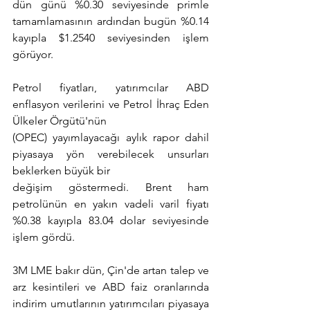
dün günü %0.30 seviyesinde primle 
tamamlamasının ardından bugün %0.14 
kayıpla $1.2540 seviyesinden işlem 
görüyor.
Petrol fiyatları, yatırımcılar ABD 
enflasyon verilerini ve Petrol İhraç Eden 
Ülkeler Örgütü'nün
(OPEC) yayımlayacağı aylık rapor dahil 
piyasaya yön verebilecek unsurları 
beklerken büyük bir
değişim göstermedi. Brent ham 
petrolünün en yakın vadeli varil fiyatı 
%0.38 kayıpla 83.04 dolar seviyesinde 
işlem gördü.
3M LME bakır dün, Çin'de artan talep ve 
arz kesintileri ve ABD faiz oranlarında 
indirim umutlarının yatırımcıları piyasaya 