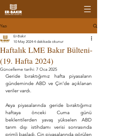
Yazı
Er-Bakır
10 May 2024
4 dakikada okunur
Haftalık LME Bakır Bülteni-
(19. Hafta 2024)
Güncelleme tarihi:
7 Oca 2025
Geride bıraktığımız hafta piyasaların 
gündeminde ABD ve Çin’de açıklanan 
veriler vardı.
Asya piyasalarında geride bıraktığımız 
haftaya önceki Cuma günü 
beklentilerden yavaş yükselen ABD 
tarım dışı istihdamı verisi sonrasında 
primli başladı. Çin piyasalarında görülen 