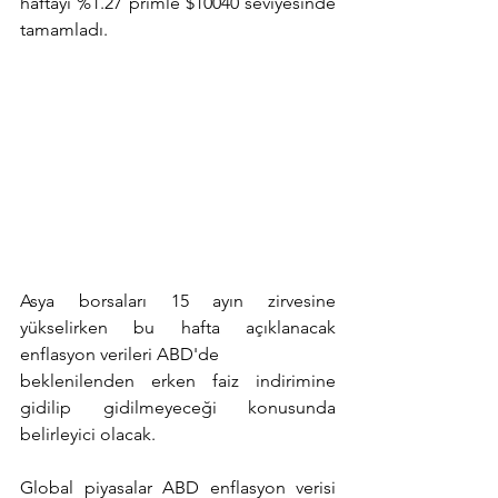
haftayı %1.27 primle $10040 seviyesinde 
tamamladı.
Asya borsaları 15 ayın zirvesine 
yükselirken bu hafta açıklanacak 
enflasyon verileri ABD'de
beklenilenden erken faiz indirimine 
gidilip gidilmeyeceği konusunda 
belirleyici olacak. 
Global piyasalar ABD enflasyon verisi 