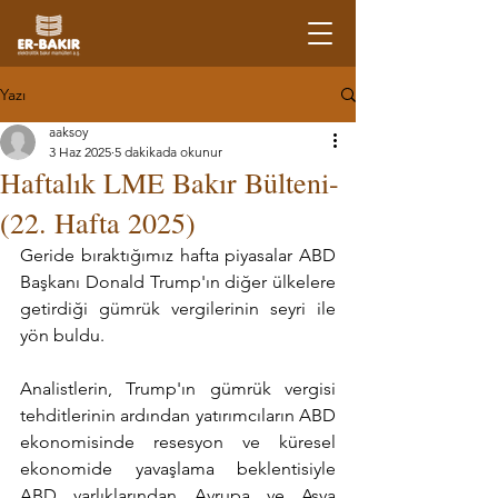
Yazı
aaksoy
3 Haz 2025
5 dakikada okunur
Haftalık LME Bakır Bülteni-
(22. Hafta 2025)
Geride bıraktığımız hafta piyasalar ABD 
Başkanı Donald Trump'ın diğer ülkelere 
getirdiği gümrük vergilerinin seyri ile 
yön buldu.
Analistlerin, Trump'ın gümrük vergisi 
tehditlerinin ardından yatırımcıların ABD 
ekonomisinde resesyon ve küresel 
ekonomide yavaşlama beklentisiyle 
ABD varlıklarından Avrupa ve Asya 