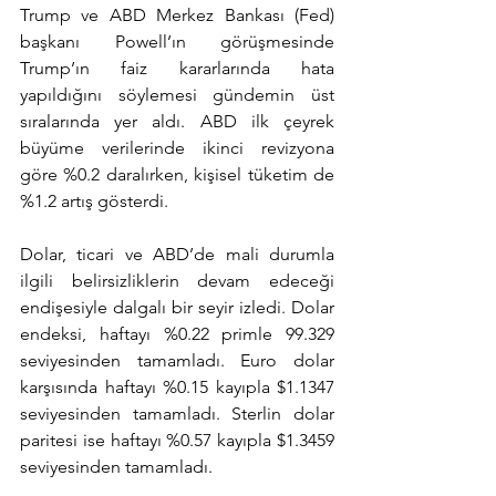
Trump ve ABD Merkez Bankası (Fed) 
başkanı Powell’ın görüşmesinde 
Trump’ın faiz kararlarında hata 
yapıldığını söylemesi gündemin üst 
sıralarında yer aldı. ABD ilk çeyrek 
büyüme verilerinde ikinci revizyona 
göre %0.2 daralırken, kişisel tüketim de 
%1.2 artış gösterdi.
Dolar, ticari ve ABD’de mali durumla 
ilgili belirsizliklerin devam edeceği 
endişesiyle dalgalı bir seyir izledi. Dolar 
endeksi, haftayı %0.22 primle 99.329 
seviyesinden tamamladı. Euro dolar 
karşısında haftayı %0.15 kayıpla $1.1347 
seviyesinden tamamladı. Sterlin dolar 
paritesi ise haftayı %0.57 kayıpla $1.3459 
seviyesinden tamamladı.