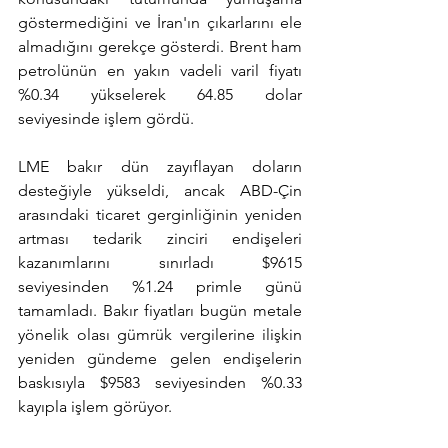
göstermediğini ve İran'ın çıkarlarını ele 
almadığını gerekçe gösterdi. Brent ham 
petrolünün en yakın vadeli varil fiyatı 
%0.34 yükselerek 64.85 dolar 
seviyesinde işlem gördü.
LME bakır dün zayıflayan doların 
desteğiyle yükseldi, ancak ABD-Çin 
arasındaki ticaret gerginliğinin yeniden 
artması tedarik zinciri endişeleri 
kazanımlarını sınırladı $9615 
seviyesinden %1.24 primle günü 
tamamladı. Bakır fiyatları bugün metale 
yönelik olası gümrük vergilerine ilişkin 
yeniden gündeme gelen endişelerin 
baskısıyla $9583 seviyesinden %0.33 
kayıpla işlem görüyor.