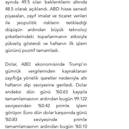
ayında 49.5 olan beklentilerin altında 
48.5 olarak açıklandı. ABD hisse senedi 
piyasaları, zayıf imalat ve ticaret verileri 
ile jeopolitik risklerin tetiklediği 
düşüşün ardından büyük teknoloji 
şirketlerindeki toparlanmanın etkisiyle 
yükseliş gösterdi ve haftanın ilk işlem 
gününü pozitif tamamladı.
Dolar, ABD ekonomisinde Trump'ın 
gümrük vergilerinden kaynaklanan 
zayıflığa yönelik işaretler nedeniyle altı 
haftanın dip seviyesine geriledi. Dolar 
endeksi dün günü %0.63 kayıpla 
tamamlamasının ardından bugün 99.122 
seviyesinden %0.42 primle işlem 
görüyor. Euro dün dolar karşısında günü 
%0.83 seviyesinde primle 
tamamlamasının ardından bugün %0.10 