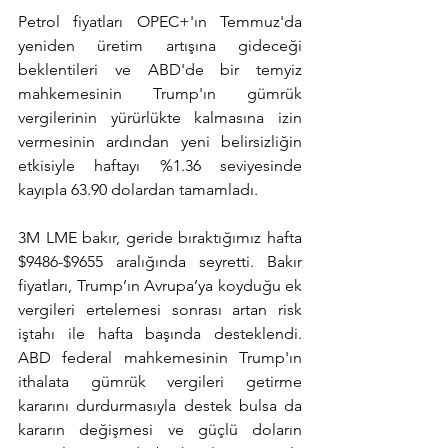
Petrol fiyatları OPEC+'ın Temmuz'da 
yeniden üretim artışına gideceği 
beklentileri ve ABD'de bir temyiz 
mahkemesinin Trump'ın gümrük 
vergilerinin yürürlükte kalmasına izin 
vermesinin ardından yeni belirsizliğin 
etkisiyle haftayı %1.36 seviyesinde 
kayıpla 63.90 dolardan tamamladı.
3M LME bakır, geride bıraktığımız hafta 
$9486-$9655 aralığında seyretti. Bakır 
fiyatları, Trump’ın Avrupa’ya koyduğu ek 
vergileri ertelemesi sonrası artan risk 
iştahı ile hafta başında desteklendi. 
ABD federal mahkemesinin Trump'ın 
ithalata gümrük vergileri getirme 
kararını durdurmasıyla destek bulsa da 
kararın değişmesi ve güçlü doların 