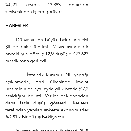
%0,21 kayıpla 13.383 dolar/ton 
seviyesinden işlem görüyor.
HABERLER
     Dünyanın en büyük bakır üreticisi 
Şili'de bakır üretimi, Mayıs ayında bir 
önceki yıla göre %12,9 düşüşle 423.623 
metrik tona geriledi.
-        İstatistik kurumu INE yaptığı 
açıklamada, And ülkesinde imalat 
üretiminin de aynı ayda yıllık bazda %7,2 
azaldığını belirtti. Veriler beklenenden 
daha fazla düşüş gösterdi; Reuters 
tarafından yapılan ankette ekonomistler 
%2,5'lik bir düşüş bekliyordu.
     Avustralyalı madencilik şirketi BHP 