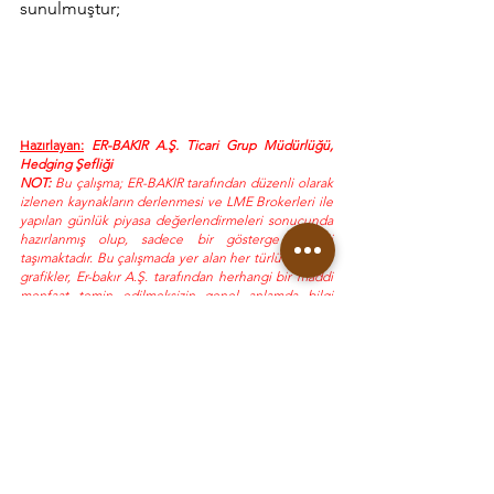
sunulmuştur;
Hazırlayan:
 ER-BAKIR A.Ş. Ticari Grup Müdürlüğü, 
Hedging Şefliği
NOT:
 Bu çalışma; ER-BAKIR tarafından düzenli olarak 
izlenen kaynakların derlenmesi ve LME Brokerleri ile 
yapılan günlük piyasa değerlendirmeleri sonucunda 
hazırlanmış olup, sadece bir gösterge niteliği 
taşımaktadır. Bu çalışmada yer alan her türlü tablo ve 
grafikler, Er-bakır A.Ş. tarafından herhangi bir maddi 
menfaat temin edilmeksizin genel anlamda bilgi 
vermek amacıyla hazırlanmıştır. Söz konusu tablo ve 
grafikler, güvenilir olduğu düşünülen kaynaklardan 
derlenmekle birlikte; doğrulukları tarafımızca garanti 
edilmemekte olup belli bir getirinin sağlanmasına 
yönelik olarak verilmemektedir. Bu nedenle, bu 
çalışmada yer alan LME bilgilerinin yer aldığı tablo ve 
grafiklerdeki hatalardan, eksikliklerden ya da bu 
tablolara dayanılarak yapılan işlemlerden doğacak 
doğrudan veya dolaylı her türlü maddi/manevi 
zararlar ve masraflardan ve her ne şekilde olursa 