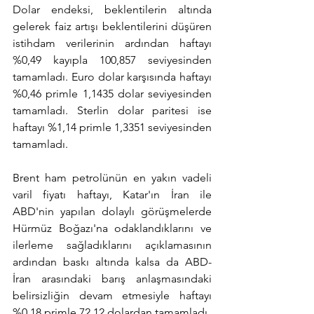
Dolar endeksi, beklentilerin altında 
gelerek faiz artışı beklentilerini düşüren 
istihdam verilerinin ardından haftayı 
%0,49 kayıpla 100,857 seviyesinden 
tamamladı. Euro dolar karşısında haftayı 
%0,46 primle 1,1435 dolar seviyesinden 
tamamladı. Sterlin dolar paritesi ise 
haftayı %1,14 primle 1,3351 seviyesinden 
tamamladı.
Brent ham petrolünün en yakın vadeli 
varil fiyatı haftayı, Katar'ın İran ile 
ABD'nin yapılan dolaylı görüşmelerde 
Hürmüz Boğazı'na odaklandıklarını ve 
ilerleme sağladıklarını açıklamasının 
ardından baskı altında kalsa da ABD-
İran arasındaki barış anlaşmasındaki 
belirsizliğin devam etmesiyle haftayı 
%0,18 primle 72,12 dolardan tamamladı.