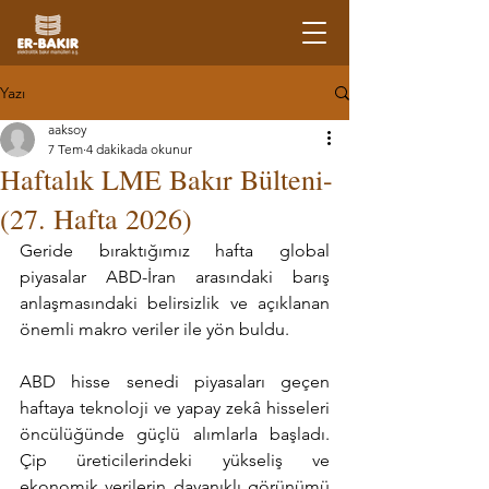
Yazı
aaksoy
7 Tem
4 dakikada okunur
Haftalık LME Bakır Bülteni-
(27. Hafta 2026)
Geride bıraktığımız hafta global 
piyasalar ABD-İran arasındaki barış 
anlaşmasındaki belirsizlik ve açıklanan 
önemli makro veriler ile yön buldu.
ABD hisse senedi piyasaları geçen 
haftaya teknoloji ve yapay zekâ hisseleri 
öncülüğünde güçlü alımlarla başladı. 
Çip üreticilerindeki yükseliş ve 
ekonomik verilerin dayanıklı görünümü 