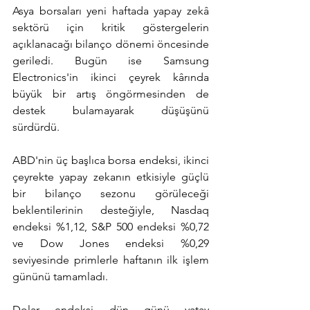
Asya borsaları yeni haftada yapay zekâ 
sektörü için kritik göstergelerin 
açıklanacağı bilanço dönemi öncesinde 
geriledi. Bugün ise Samsung 
Electronics'in ikinci çeyrek kârında 
büyük bir artış öngörmesinden de 
destek bulamayarak düşüşünü 
sürdürdü.
ABD'nin üç başlıca borsa endeksi, ikinci 
çeyrekte yapay zekanın etkisiyle güçlü 
bir bilanço sezonu görüleceği 
beklentilerinin desteğiyle, Nasdaq 
endeksi %1,12, S&P 500 endeksi %0,72 
ve Dow Jones endeksi %0,29 
seviyesinde primlerle haftanın ilk işlem 
gününü tamamladı.
Dolar endeksi dün günü yatay 