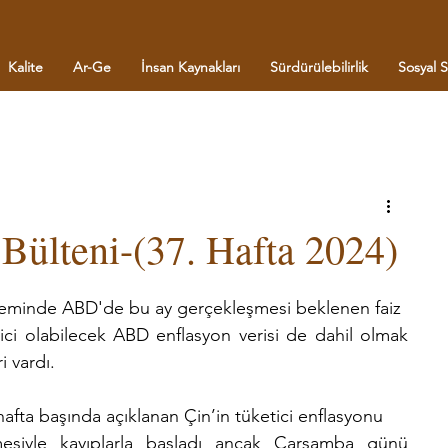
Kalite
Ar-Ge
İnsan Kaynakları
Sürdürülebilirlik
Sosyal 
ülteni-(37. Hafta 2024)
ndeminde ABD'de bu ay gerçekleşmesi beklenen faiz
ici olabilecek ABD enflasyon verisi de dahil olmak 
 vardı.
hafta başında açıklanan Çin’in tüketici enflasyonu
etmesiyle kayıplarla başladı ancak Çarşamba günü 