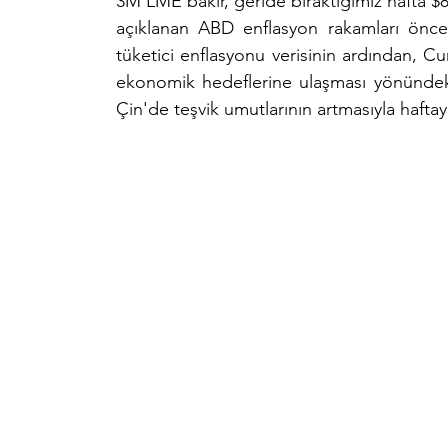
3M LME bakır, geride bıraktığımız hafta $
açıklanan ABD enflasyon rakamları önces
tüketici enflasyonu verisinin ardından, C
ekonomik hedeflerine ulaşması yönündeki
Çin'de teşvik umutlarının artmasıyla haft