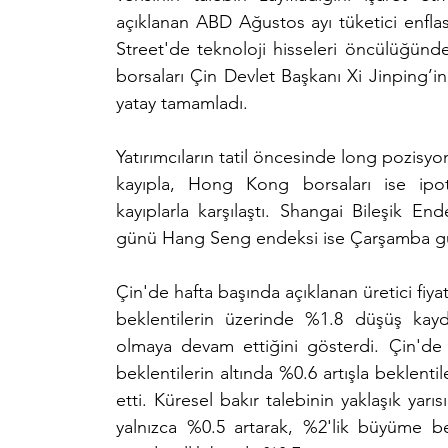
açıklanan ABD Ağustos ayı tüketici enflas
Street'de teknoloji hisseleri öncülüğündeki
borsaları Çin Devlet Başkanı Xi Jinping’i
yatay tamamladı.
Yatırımcıların tatil öncesinde long pozisy
kayıpla, Hong Kong borsaları ise ipotek
kayıplarla karşılaştı. Shangai Bileşik End
günü Hang Seng endeksi ise Çarşamba gü
Çin'de hafta başında açıklanan üretici fiya
beklentilerin üzerinde %1.8 düşüş kayd
olmaya devam ettiğini gösterdi. Çin'de tü
beklentilerin altında %0.6 artışla beklentile
etti. Küresel bakır talebinin yaklaşık yarı
yalnızca %0.5 artarak, %2'lik büyüme bekl