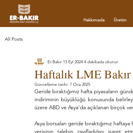
Hakkımızda
Üretim
All Posts
Er-Bakır
13 Eyl 2024
4 dakikada okunur
Haftalık LME Bakır B
Güncelleme tarihi:
7 Oca 2025
Geride bıraktığımız hafta piyasaların gü
indiriminin büyüklüğü konusunda belirley
üzere ABD ve Asya’da açıklanan birçok veri
Asya borsaları geride bıraktığımız haftaya 
verisinin talebin zayıfladığını işaret 