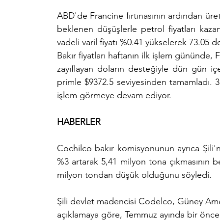
ABD'de Francine fırtınasının ardından üret
beklenen düşüşlerle petrol fiyatları kaz
vadeli varil fiyatı %0.41 yükselerek 73.05 
Bakır fiyatları haftanın ilk işlem gününde, 
zayıflayan doların desteğiyle dün gün içe
primle $9372.5 seviyesinden tamamladı. 3
işlem görmeye devam ediyor.
HABERLER
Cochilco bakır komisyonunun ayrıca Şili'ni
%3 artarak 5,41 milyon tona çıkmasının b
milyon tondan düşük olduğunu söyledi.
Şili devlet madencisi Codelco, Güney Am
açıklamaya göre, Temmuz ayında bir öncek