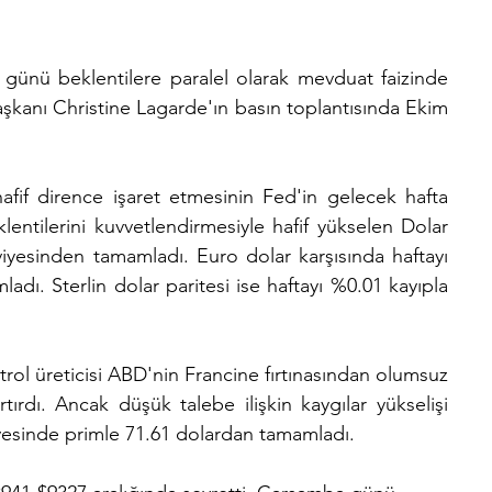
nü beklentilere paralel olarak mevduat faizinde 
aşkanı Christine Lagarde'ın basın toplantısında Ekim 
afif dirence işaret etmesinin Fed'in gelecek hafta 
entilerini kuvvetlendirmesiyle hafif yükselen Dolar 
iyesinden tamamladı. Euro dolar karşısında haftayı 
dı. Sterlin dolar paritesi ise haftayı %0.01 kayıpla 
rol üreticisi ABD'nin Francine fırtınasından olumsuz 
tırdı. Ancak düşük talebe ilişkin kaygılar yükselişi 
eviyesinde primle 71.61 dolardan tamamladı.