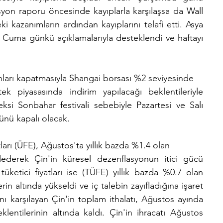
yon raporu öncesinde kayıplarla karşılaşsa da Wall 
 kazanımların ardından kayıplarını telafi etti. Asya 
n Cuma günkü açıklamalarıyla desteklendi ve haftayı 
onları kapatmasıyla Shangai borsası %2 seviyesinde
 piyasasında indirim yapılacağı beklentileriyle 
eksi Sonbahar festivali sebebiyle Pazartesi ve Salı 
nü kapalı olacak.
tları (ÜFE), Ağustos'ta yıllık bazda %1.4 olan
ederek Çin'in küresel dezenflasyonun itici gücü 
ketici fiyatları ise (TÜFE) yıllık bazda %0.7 olan 
rin altında yükseldi ve iç talebin zayıfladığına işaret 
sını karşılayan Çin'in toplam ithalatı, Ağustos ayında 
entilerinin altında kaldı. Çin'in ihracatı Ağustos 