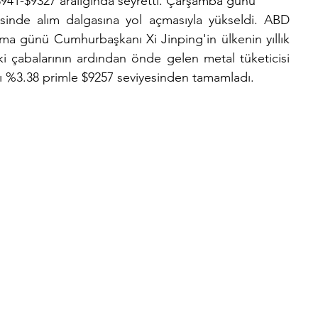
8941-$9327 aralığında seyretti. Çarşamba günü
inde alım dalgasına yol açmasıyla yükseldi. ABD 
uma günü Cumhurbaşkanı Xi Jinping'in ülkenin yıllık 
 çabalarının ardından önde gelen metal tüketicisi 
ayı %3.38 primle $9257 seviyesinden tamamladı.