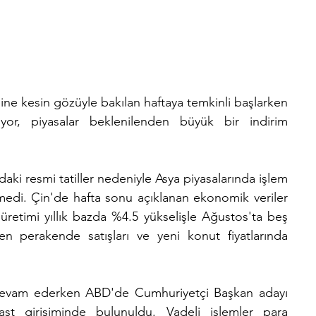
ğine kesin gözüyle bakılan haftaya temkinli başlarken 
yor, piyasalar beklenilenden büyük bir indirim 
i resmi tatiller nedeniyle Asya piyasalarında işlem 
medi. Çin'de hafta sonu açıklanan ekonomik veriler 
 üretimi yıllık bazda %4.5 yükselişle Ağustos'ta beş 
n perakende satışları ve yeni konut fiyatlarında 
 devam ederken ABD'de Cumhuriyetçi Başkan adayı 
t girişiminde bulunuldu. Vadeli işlemler para 