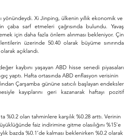
ı yönündeydi. Xi Jinping, ülkenin yıllık ekonomik ve
in çaba sarf etmeleri çağrısında bulundu. Yavaş 
ek için daha fazla önlem alınması bekleniyor. Çin 
ntilerin üzerinde 50.40 olarak büyüme sınırında 
 olarak açıklandı.
değer kaybını yaşayan ABD hisse senedi piyasaları 
angıç yaptı. Hafta ortasında ABD enflasyon verisinin
rdından Çarşamba gününe satıcılı başlayan endeksler 
esiyle kayıplarını geri kazanarak haftayı pozitif 
ta %0.2 olan tahminlere karşılık %0.28 arttı. Verinin
üyüklüğünde faiz indirimine gitme olasılığını %15'e
aylık bazda %0.1’de kalması beklenirken %0.2 olarak