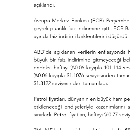
açıklandı.
Avrupa Merkez Bankası (ECB) Perşembe gü
çeyrek puanlık faiz indirimine gitti. ECB B
ayında faiz indirimi beklentilerini düşürdü.
ABD'de açıklanan verilerin enflasyonda h
büyük bir faiz indirimine gitmeyeceği bekl
endeksi haftayı %0.06 kayıpla 101.114 sev
%0.06 kayıpla $1.1076 seviyesinden tamamla
$1.3122 seviyesinden tamamladı.
Petrol fiyatları, dünyanın en büyük ham pet
etkileneceği endişeleriyle kazanımlarını ar
sınırladı. Petrol fiyatları, haftayı %0.77 s