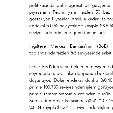
politikasında daha agresif bir gevşeme i
piyasaların Fed'in yarın faizleri 50 baz 
gösteriyor. Piyasalar, Aralık'a kadar ise t
endeksi %0.52 seviyesinde kayıpla S&P 5
seviyesinde primlerle günü tamamladı.
İngiltere Merkez Bankası'nın (BoE)
toplantısında faizleri %5 seviyesinde sabit
Dolar, Fed'den yarın beklenen gevşeme dö
seyrederken, piyasalar döngünün beklenilen
düşünüyor. Dolar endeksi dünkü %0.40 s
primle 100.780 seviyesinden işlem görüyor
primle tamamlamasının ardından bugün %0
Sterlin dün dolar karşısında günü %0.72
%0.04 kayıpla $1.3211 seviyesinden işlem 