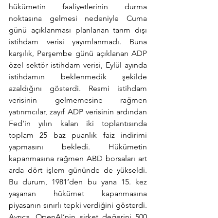
hükümetin faaliyetlerinin durma 
noktasına gelmesi nedeniyle Cuma 
günü açıklanması planlanan tarım dışı 
istihdam verisi yayımlanmadı. Buna 
karşılık, Perşembe günü açıklanan ADP 
özel sektör istihdam verisi, Eylül ayında 
istihdamın beklenmedik şekilde 
azaldığını gösterdi. Resmi istihdam 
verisinin gelmemesine rağmen 
yatırımcılar, zayıf ADP verisinin ardından 
Fed’in yılın kalan iki toplantısında 
toplam 25 baz puanlık faiz indirimi 
yapmasını bekledi. Hükümetin 
kapanmasına rağmen ABD borsaları art 
arda dört işlem gününde de yükseldi. 
Bu durum, 1981’den bu yana 15. kez 
yaşanan hükümet kapanmasına 
piyasanın sınırlı tepki verdiğini gösterdi. 
Ayrıca, OpenAI’nin şirket değerini 500 