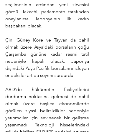
seçilmesinin ardından yeni zirvesini 
gördü. Takachi, parlamento tarafından 
onaylanırsa Japonya'nın ilk kadın 
başbakanı olacak.
Çin, Güney Kore ve Tayvan da dahil 
olmak üzere Asya'daki borsaların çoğu 
Çarşamba gününe kadar resmi tatil 
nedeniyle kapalı olacak. Japonya 
dışındaki Asya-Pasifik borsalarını izleyen 
endeksler artıda seyrini sürdürdü.
ABD'de hükümetin faaliyetlerini 
durdurma noktasına gelmesi de dahil 
olmak üzere başlıca ekonomilerde 
görülen siyasi belirsizlikler nedeniyle 
yatırımcılar için sevinecek bir gelişme 
yaşanmadı. Teknoloji hisselerindeki 
ralliyle birlikte S&P 500 endeksi art arda 