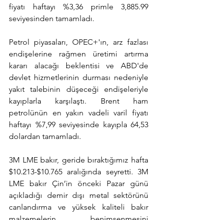
fiyatı haftayı %3,36 primle 3,885.99 
seviyesinden tamamladı.
Petrol piyasaları, OPEC+'ın, arz fazlası 
endişelerine rağmen üretimi artırma 
kararı alacağı beklentisi ve ABD'de 
devlet hizmetlerinin durması nedeniyle 
yakıt talebinin düşeceği endişeleriyle 
kayıplarla karşılaştı. Brent ham 
petrolünün en yakın vadeli varil fiyatı 
haftayı %7,99 seviyesinde kayıpla 64,53 
dolardan tamamladı.
3M LME bakır, geride bıraktığımız hafta 
$10.213-$10.765 aralığında seyretti. 3M 
LME bakır Çin’in önceki Pazar günü 
açıkladığı demir dışı metal sektörünü 
canlandırma ve yüksek kaliteli bakır 
malzemelerin benimsenmesini 