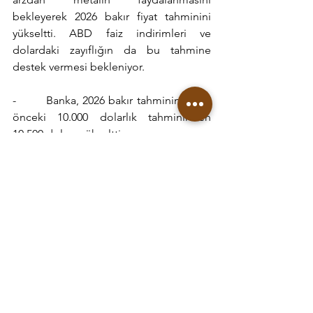
bekleyerek 2026 bakır fiyat tahminini 
yükseltti. ABD faiz indirimleri ve 
dolardaki zayıflığın da bu tahmine 
destek vermesi bekleniyor.
-        Banka, 2026 bakır tahminini daha 
önceki 10.000 dolarlık tahmininden 
10.500 dolara yükseltti.
-        Bakır arzındaki kısıtlamalar ve kritik 
sektörlerden metale olan talebin 
artması, bakırın 2026-2027'de ton başına 
10.000 ila 11.000 dolar aralığında işlem 
görmesini destekleyecek.
     3ay vadeli LME bakır fiyatı ve LME 
bakır stoklarına ait grafik aşağıda 
sunulmuştur;