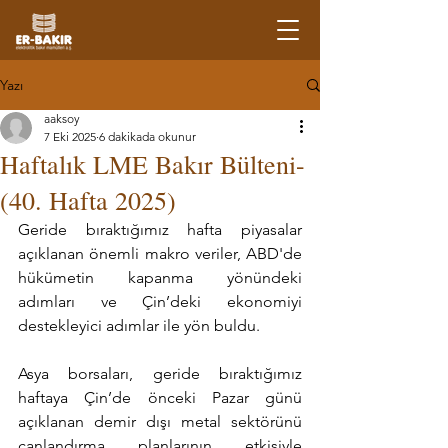
Yazı
aaksoy
7 Eki 2025
6 dakikada okunur
Haftalık LME Bakır Bülteni-
(40. Hafta 2025)
Geride bıraktığımız hafta piyasalar 
açıklanan önemli makro veriler, ABD'de 
hükümetin kapanma yönündeki 
adımları ve Çin’deki ekonomiyi 
destekleyici adımlar ile yön buldu.
Asya borsaları, geride bıraktığımız 
haftaya Çin’de önceki Pazar günü 
açıklanan demir dışı metal sektörünü 
canlandırma planlarının etkisiyle 