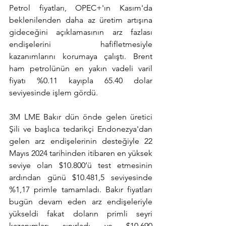
Petrol fiyatları, OPEC+'ın Kasım'da 
beklenilenden daha az üretim artışına 
gideceğini açıklamasının arz fazlası 
endişelerini hafifletmesiyle 
kazanımlarını korumaya çalıştı. Brent 
ham petrolünün en yakın vadeli varil 
fiyatı %0.11 kayıpla 65.40 dolar 
seviyesinde işlem gördü.
3M LME Bakır dün önde gelen üretici 
Şili ve başlıca tedarikçi Endonezya'dan 
gelen arz endişelerinin desteğiyle 22 
Mayıs 2024 tarihinden itibaren en yüksek 
seviye olan $10.800’ü test etmesinin 
ardından günü $10.481,5 seviyesinde 
%1,17 primle tamamladı. Bakır fiyatları 
bugün devam eden arz endişeleriyle 
yükseldi fakat doların primli seyri 
kazanımları sınırladı ve $10.690 