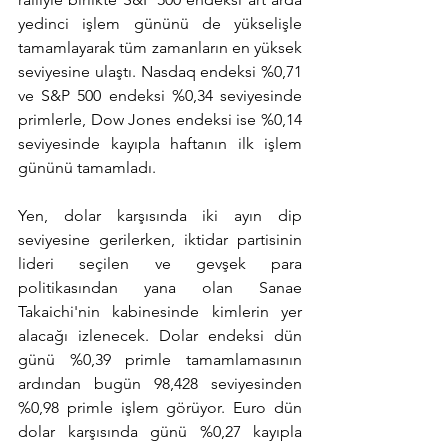
yedinci işlem gününü de yükselişle 
tamamlayarak tüm zamanların en yüksek 
seviyesine ulaştı. Nasdaq endeksi %0,71 
ve S&P 500 endeksi %0,34 seviyesinde 
primlerle, Dow Jones endeksi ise %0,14 
seviyesinde kayıpla haftanın ilk işlem 
gününü tamamladı.
Yen, dolar karşısında iki ayın dip 
seviyesine gerilerken, iktidar partisinin 
lideri seçilen ve gevşek para 
politikasından yana olan Sanae 
Takaichi'nin kabinesinde kimlerin yer 
alacağı izlenecek. Dolar endeksi dün 
günü %0,39 primle tamamlamasının 
ardından bugün 98,428 seviyesinden 
%0,98 primle işlem görüyor. Euro dün 
dolar karşısında günü %0,27 kayıpla 