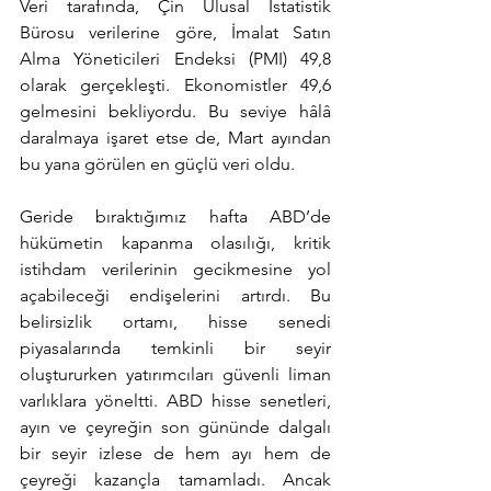
Veri tarafında, Çin Ulusal İstatistik 
Bürosu verilerine göre, İmalat Satın 
Alma Yöneticileri Endeksi (PMI) 49,8 
olarak gerçekleşti. Ekonomistler 49,6 
gelmesini bekliyordu. Bu seviye hâlâ 
daralmaya işaret etse de, Mart ayından 
bu yana görülen en güçlü veri oldu.
Geride bıraktığımız hafta ABD’de 
hükümetin kapanma olasılığı, kritik 
istihdam verilerinin gecikmesine yol 
açabileceği endişelerini artırdı. Bu 
belirsizlik ortamı, hisse senedi 
piyasalarında temkinli bir seyir 
oluştururken yatırımcıları güvenli liman 
varlıklara yöneltti. ABD hisse senetleri, 
ayın ve çeyreğin son gününde dalgalı 
bir seyir izlese de hem ayı hem de 
çeyreği kazançla tamamladı. Ancak 