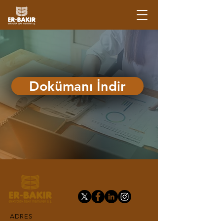
Dokümanı İndir
ADRES