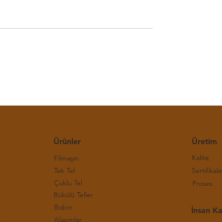
E Bakır Bülteni-(30.
Haftalık LME Bakır Bülteni
)
Hafta 2026)
Ürünler
Üretim
Kalite
Filmaşin
Tek Tel
Sertifikala
Çoklu Tel
Proses
Bükülü Teller
Bobin
İnsan Ka
Alaşımlar
rı ve Çalışma Prensipleri