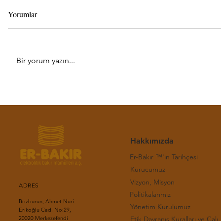
Yorumlar
Bir yorum yazın...
Haftalık LME Bakır Bülteni-(31.
Haftalık LM
Hafta 2026)
Hafta 2026
Hakkımızda
Er-Bakır ™'ın Tarihçesi
Kurucumuz
Vizyon, Misyon
ADRES
Politikalarımız
Bozburun, Ahmet Nuri
Yönetim Kurulumuz
Erikoğlu Cad. No:29,
Etik Davranış Kuralla
20020 Merkezefendi