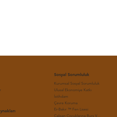
-(29.
Sosyal Sorumluluk
Kurumsal Sosyal Sorumluluk
r
Ulusal Ekonomiye Katkı
İstihdam
Çevre Koruma
Er-Bakır ™ Fen Lisesi
ynakları
Çalışan Çocuklarına Burs Verilmesi