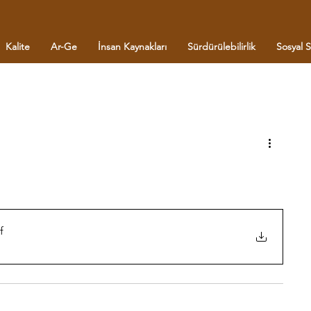
Kalite
Ar-Ge
İnsan Kaynakları
Sürdürülebilirlik
Sosyal 
f