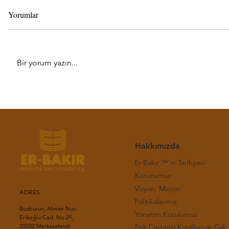
Yorumlar
Bir yorum yazın...
Haftalık LME Bakır Bülteni-(31.
Haftalık LM
Hafta 2026)
Hafta 2026
Hakkımızda
Er-Bakır ™'ın Tarihçesi
Kurucumuz
Vizyon, Misyon
ADRES
Politikalarımız
Bozburun, Ahmet Nuri
Yönetim Kurulumuz
Erikoğlu Cad. No:29,
Etik Davranış Kuralla
20020 Merkezefendi