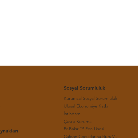
-(29.
Sosyal Sorumluluk
Kurumsal Sosyal Sorumluluk
r
Ulusal Ekonomiye Katkı
İstihdam
Çevre Koruma
Er-Bakır ™ Fen Lisesi
ynakları
Çalışan Çocuklarına Burs Verilmesi