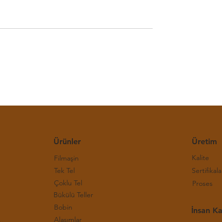
E Bakır Bülteni-(30.
Haftalık LME Bakır Bülteni
)
Hafta 2026)
Ürünler
Üretim
Kalite
Filmaşin
Tek Tel
Sertifikala
Çoklu Tel
Proses
Bükülü Teller
Bobin
İnsan Ka
Alaşımlar
rı ve Çalışma Prensipleri