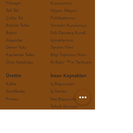
Filmaşin
Kurucumuz
Tek Tel
Vizyon, Misyon
Çoklu Tel
Politikalarımız
Bükülü Teller
Yönetim Kurulumuz
Bobin
Etik Davranış Kuralları ve Çalışma Prensipleri
Alaşımlar
İştiraklerimiz
Demir Yolu
Tanıtım Filmi
Kaplamalı Teller
Bilgi Toplumu Hizmetleri
Ürün Kataloğu
Er-Bakır ™'ın Tarihçesi
Üretim
İnsan Kaynakları
Kalite
İş Başvuruları
Sertifikalar
İş İlanları
Proses
Staj Başvuruları
Teknik Emniyet
İletişim
Taşeron ve Ziyaretçilerimize Not