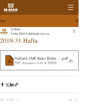
Yazı
Er-Bakır
5 Mar 2024
0 dakikada okunur
2019-31.Hafta
Haftalık LME Bakır Bülteni-31. Hafta
.pdf
PDF dosyasını indir • 359KB