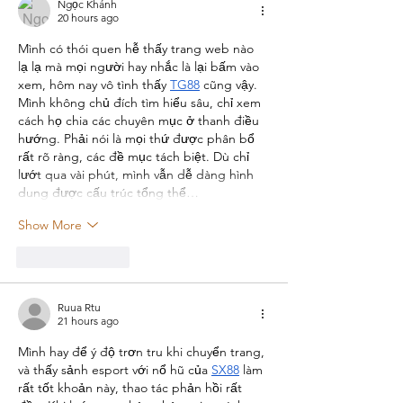
Ngọc Khánh
20 hours ago
Mình có thói quen hễ thấy trang web nào 
lạ lạ mà mọi người hay nhắc là lại bấm vào 
xem, hôm nay vô tình thấy 
TG88
 cũng vậy. 
Mình không chủ đích tìm hiểu sâu, chỉ xem 
cách họ chia các chuyên mục ở thanh điều 
hướng. Phải nói là mọi thứ được phân bổ 
rất rõ ràng, các đề mục tách biệt. Dù chỉ 
lướt qua vài phút, mình vẫn dễ dàng hình 
dung được cấu trúc tổng thể…
Show More
Like
Reply
Ruua Rtu
21 hours ago
Mình hay để ý độ trơn tru khi chuyển trang, 
và thấy sảnh esport với nổ hũ của 
SX88
 làm 
rất tốt khoản này, thao tác phản hồi rất 