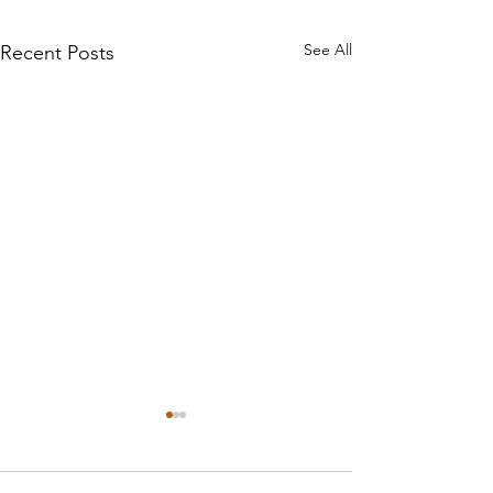
See All
Recent Posts